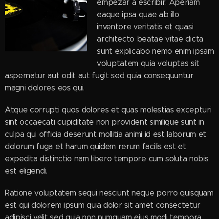
empezar a escribir. Aperiam
eaque ipsa quae ab illo
inventore veritatis et quasi
architecto beatae vitae dicta
sunt explicabo nemo enim ipsam
voluptatem quia voluptas sit
aspernatur aut odit aut fugit sed quia consequuntur
magni dolores eos qui.
Atque corrupti quos dolores et quas molestias excepturi
sint occaecati cupiditate non provident similique sunt in
culpa qui officia deserunt mollitia animi id est laborum et
dolorum fuga et harum quidem rerum facilis est et
expedita distinctio nam libero tempore cum soluta nobis
est eligendi.
Ratione voluptatem sequi nesciunt neque porro quisquam
est qui dolorem ipsum quia dolor sit amet consectetur
adipisci velit sed quia non numquam eius modi tempora